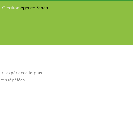
– Création
Agence Peach
ir l'expérience la plus
ites répétées.
Je choisis