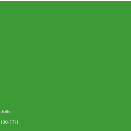
lotte
3H30-17H