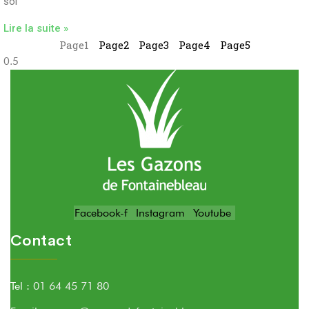
sol
Lire la suite »
Page
1
Page
2
Page
3
Page
4
Page
5
Facebook-f
Instagram
Youtube
Contact
Tel :
01 64 45 71 80