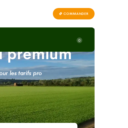
Appelez-nous
COMMANDER
01 64 45 71 80
ançais
0
el premium
ur les tarifs pro