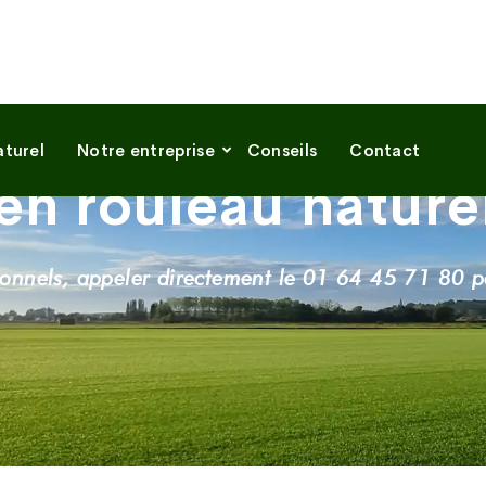
Contactez-nous
gazons@gazonsdefontainebleau.eu
er producteur Fr
turel
Notre entreprise
Conseils
Contact
en rouleau natur
ionnels, appeler directement le 01 64 45 71 80 po