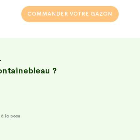
r
ontainebleau ?
 à la pose.